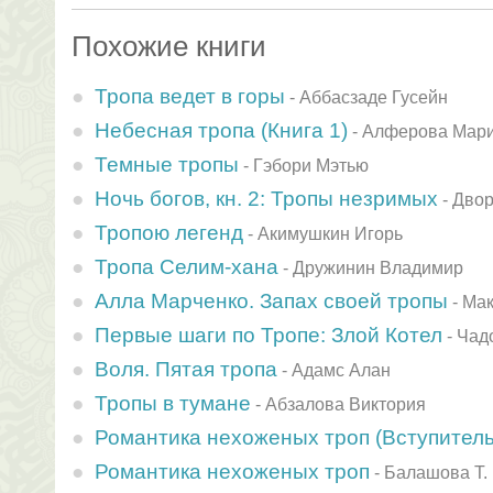
Похожие книги
Тропа ведет в горы
-
Аббасзаде Гусейн
Небесная тропа (Книга 1)
-
Алферова Мар
Темные тропы
-
Гэбори Мэтью
Ночь богов, кн. 2: Тропы незримых
-
Двор
Тропою легенд
-
Акимушкин Игорь
Тропа Селим-хана
-
Дружинин Владимир
Алла Марченко. Запах своей тропы
-
Мак
Первые шаги по Тропе: Злой Котел
-
Чад
Воля. Пятая тропа
-
Адамс Алан
Тропы в тумане
-
Абзалова Виктория
Романтика нехоженых троп (Вступитель
Романтика нехоженых троп
-
Балашова Т.