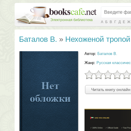
Электронная библиотека
А
Б
В
Г
Д
Е
Ж
Баталов В.
»
Нехоженой тропой
Автор:
Баталов В.
Жанр:
Русская классичес
Читать книгу онлайн