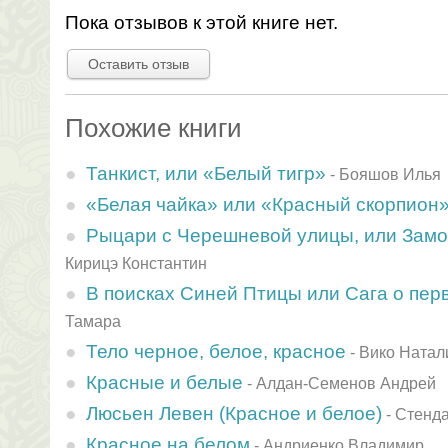
Пока отзывов к этой книге нет.
Оставить отзыв
Похожие книги
Танкист, или «Белый тигр»
-
Бояшов Илья
«Белая чайка» или «Красный скорпион
Рыцари с Черешневой улицы, или Замо
Кирицэ Константин
В поисках Синей Птицы или Сага о пер
Тамара
Тело черное, белое, красное
-
Вико Натал
Красные и белые
-
Алдан-Семенов Андрей
Люсьен Левен (Красное и белое)
-
Стенда
Красное на белом
-
Андриенко Владимир