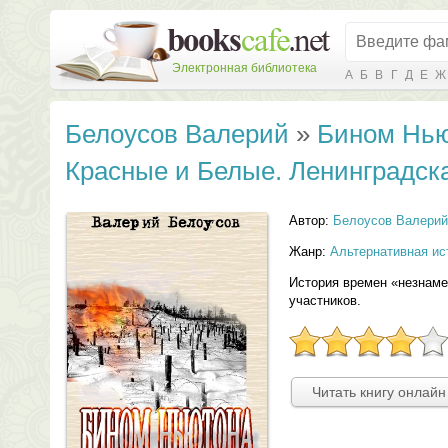
Электронная библиотека
А
Б
В
Г
Д
Е
Ж
Белоусов Валерий
»
Бином Нью
Красные и Белые. Ленинградска
Автор:
Белоусов Валерий
Жанр:
Альтернативная ис
История времен «незнаме
участников.
Читать книгу онлайн