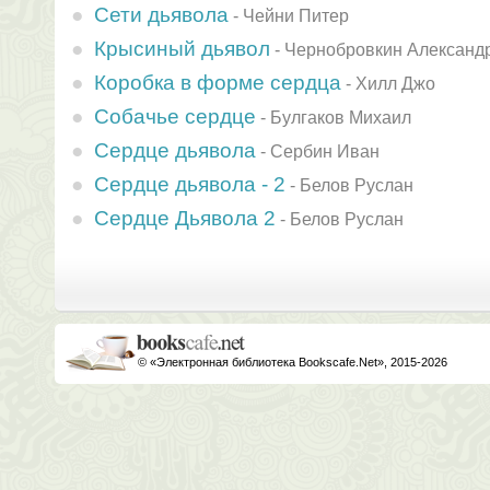
Сети дьявола
-
Чейни Питер
Крысиный дьявол
-
Чернобровкин Александ
Коробка в форме сердца
-
Хилл Джо
Собачье сердце
-
Булгаков Михаил
Сердце дьявола
-
Сербин Иван
Сердце дьявола - 2
-
Белов Руслан
Сердце Дьявола 2
-
Белов Руслан
© «Электронная библиотека Bookscafe.Net», 2015-2026