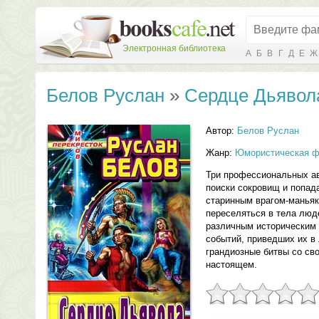
Электронная библиотека
А
Б
В
Г
Д
Е
Ж
Белов Руслан
»
Сердце Дьявол
Автор:
Белов Руслан
Жанр:
Юмористическая ф
Три профессиональных а
поиски сокровищ и попад
старинным врагом-маньяк
переселяться в тела люд
различным историческим 
событий, приведших их в 
грандиозные битвы со сво
настоящем.