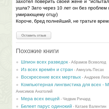
захотел поверить своей жене и "испытал
ушла? Зато через 10 лет он без проблем
умирающему отцу)
Короче, бред полнейший, не тратьте врем
Оставить отзыв
Похожие книги
Шпион всех разведок
-
Абрамов Всеволод
Из всех времён и стран
-
Амнуэль Песах
Воскресение всех мертвых
-
Андреев Лео
Компьютерная лингвистика для всех - 
Анисимов Анатолий
Мера всех вещей
-
Чедвик Ричард
Белеет парус одинокий
-
Катаев Валентин