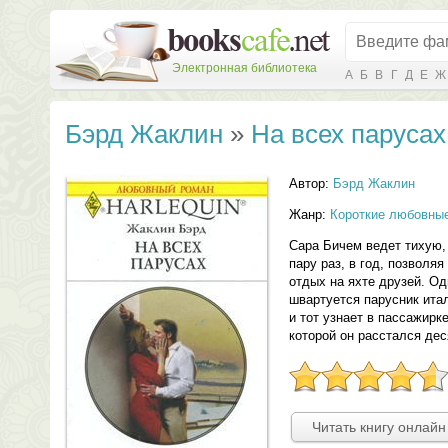
Электронная библиотека
А
Б
В
Г
Д
Е
Ж
Бэрд Жаклин
»
На всех парусах
Автор:
Бэрд Жаклин
Жанр:
Короткие любовны
Сара Бичем ведет тихую,
пару раз, в год, позволя
отдых на яхте друзей. О
швартуется парусник ита
и тот узнает в пассажирк
которой он расстался де
Читать книгу онлайн