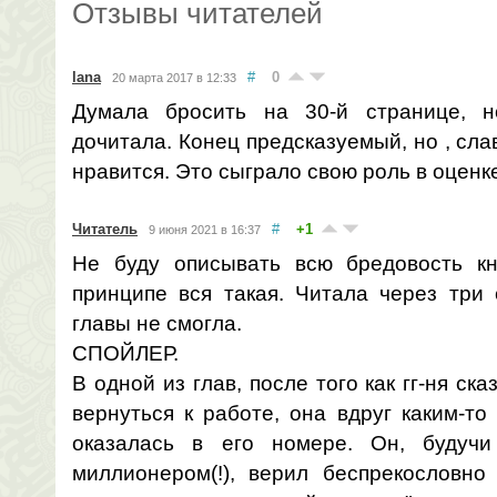
Отзывы читателей
lana
#
0
20 марта 2017 в 12:33
Думала бросить на 30-й странице, 
дочитала. Конец предсказуемый, но , слав
нравится. Это сыграло свою роль в оценке
Читатель
#
+1
9 июня 2021 в 16:37
Не буду описывать всю бредовость кни
принципе вся такая. Читала через три 
главы не смогла.
СПОЙЛЕР.
В одной из глав, после того как гг-ня ск
вернуться к работе, она вдруг каким-т
оказалась в его номере. Он, будучи
миллионером(!), верил беспрекословно