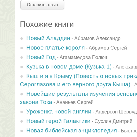
Оставить отзыв
Похожие книги
Новый Аладдин
-
Абрамов Александр
Новое платье короля
-
Абрамов Сергей
Новый Год
-
Агамамедова Гюлюш
Кузька в новом доме (Кузька-1)
-
Александ
Кыш и я в Крыму (Повесть о новых при
Сероглазова и его верного друга Кыша)
-
Новейшие результаты изучения основно
закона Тока
-
Ананьев Сергей
Уроженка новой англии
-
Андерсон Шервуд
Новый герой Галактики
-
Суслин Дмитрий
Новая библейская энциклопедия
-
Быстро