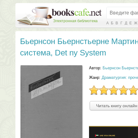
Электронная библиотека
А
Б
В
Г
Д
Е
Ж
Бьернсон Бьернстьерне Марти
система, Det ny System
Автор:
Бьернсон Бьернст
Жанр:
Драматургия: проч
Читать книгу онлайн