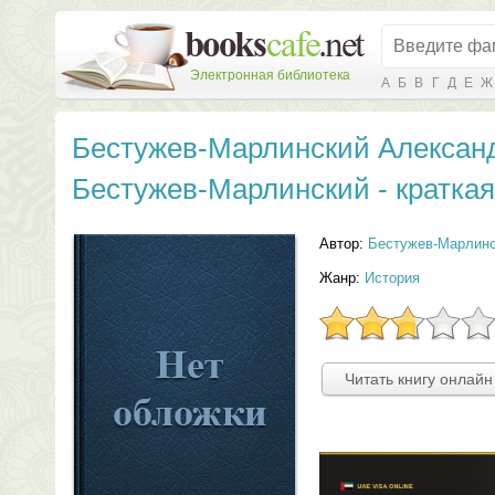
Электронная библиотека
А
Б
В
Г
Д
Е
Ж
Бестужев-Марлинский Алексан
Бестужев-Марлинский - краткая
Автор:
Бестужев-Марлинс
Жанр:
История
Читать книгу онлайн