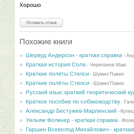
Хорошо
Оставить отзыв
Похожие книги
Шервуд Андерсон - краткая справка
-
Ан
Краткая история Сола
-
Черепанов Макс
Краткие полеты Стелси
-
Шумил Павел
Краткие полёты Стелси
-
Шумил Павел
Русский язык: краткий теоретический ку
Краткое пособие по собаководству
-
Гал
Александр Бестужев-Марлинский
-
Кулеш
Уильям Фолкнер - краткая справка
-
Фолк
Гаршин Всеволод Михайлович - краткая