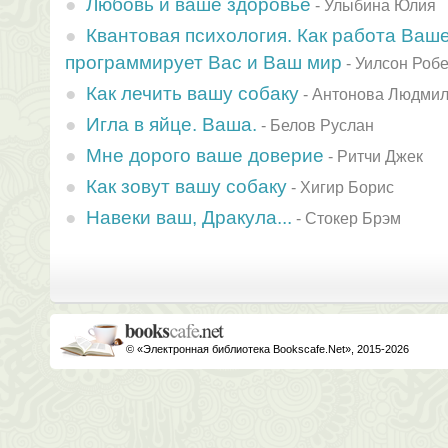
Любовь и ваше здоровье
-
Улыбина Юлия
Квантовая психология. Как работа Ваше
программирует Вас и Ваш мир
-
Уилсон Роб
Как лечить вашу собаку
-
Антонова Людми
Игла в яйце. Ваша.
-
Белов Руслан
Мне дорого ваше доверие
-
Ритчи Джек
Как зовут вашу собаку
-
Хигир Борис
Навеки ваш, Дракула...
-
Стокер Брэм
© «Электронная библиотека Bookscafe.Net», 2015-2026