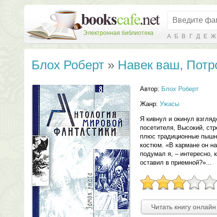
Электронная библиотека
А
Б
В
Г
Д
Е
Ж
Блох Роберт
»
Навек ваш, Пот
Автор:
Блох Роберт
Жанр:
Ужасы
Я кивнул и окинул взгля
посетителя, Высокий, стр
плюс традиционные пышны
костюм. «В кармане он н
подумал я, – интересно, 
оставил в приемной?»...
Читать книгу онлайн