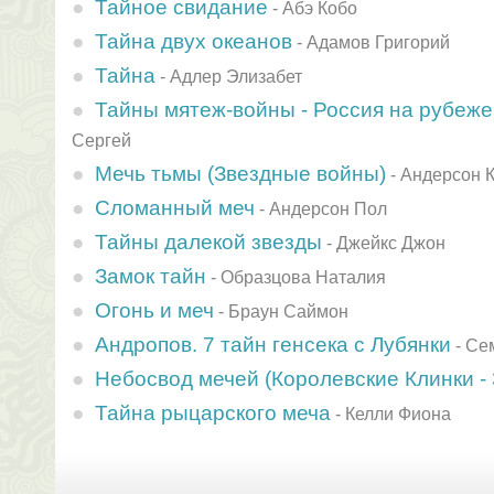
Тайное свидание
-
Абэ Кобо
Тайна двух океанов
-
Адамов Григорий
Тайна
-
Адлер Элизабет
Тайны мятеж-войны - Россия на рубеже
Сергей
Мечь тьмы (Звездные войны)
-
Андерсон 
Сломанный меч
-
Андерсон Пол
Тайны далекой звезды
-
Джейкс Джон
Замок тайн
-
Образцова Наталия
Огонь и меч
-
Браун Саймон
Андропов. 7 тайн генсека с Лубянки
-
Се
Небосвод мечей (Королевские Клинки - 
Тайна рыцарского меча
-
Келли Фиона