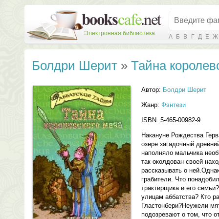
Электронная библиотека
А
Б
В
Г
Д
Е
Ж
Болдри Шерит
»
Тайна королев
Автор:
Болдри Шерит
Жанр:
Фэнтези
ISBN: 5-465-00982-9
Накануне Рождества Гер
озере загадочный древний
наполняло мальчика нео
так околдован своей нахо
рассказывать о ней.Однак
грабители. Что понадоби
трактирщика и его семьи?
улицам аббатства? Кто ра
Гластонбери?Неужели мят
подозревают о том, что о