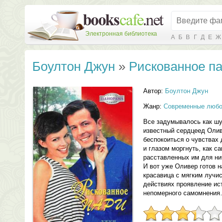
Электронная библиотека
А
Б
В
Г
Д
Е
Ж
Боултон Джун
»
Рискованное п
Автор:
Боултон Джун
Жанр:
Современные любо
Все задумывалось как шу
известный сердцеед Оли
беспокоиться о чувствах 
и глазом моргнуть, как са
расставленных им для ни
И вот уже Оливер готов 
красавица с мягким лучи
действиях проявление ис
непомерного самомнени