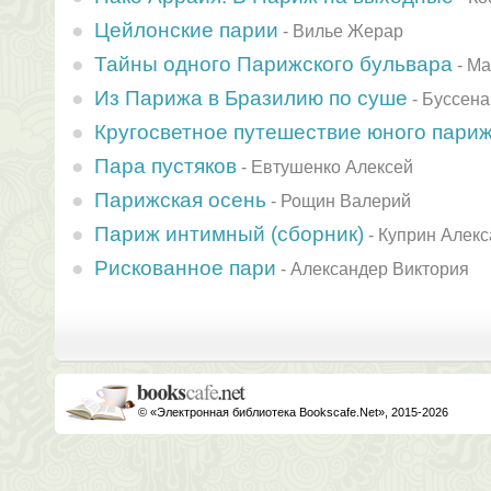
Цейлонские парии
-
Вилье Жерар
Тайны одного Парижского бульвара
-
Ма
Из Парижа в Бразилию по суше
-
Буссена
Кругосветное путешествие юного пари
Пара пустяков
-
Евтушенко Алексей
Парижская осень
-
Рощин Валерий
Париж интимный (сборник)
-
Куприн Алекс
Рискованное пари
-
Александер Виктория
© «Электронная библиотека Bookscafe.Net», 2015-2026