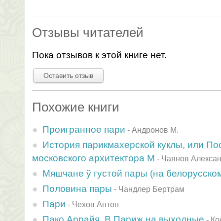
Отзывы читателей
Пока отзывов к этой книге нет.
Оставить отзыв
Похожие книги
Проигранное пари
-
Андронов М.
История парикмахерской куклы, или П
московского архитектора М
-
Чаянов Алекса
Мяшчане ў густой пары (на белорусском
Половина пары
-
Чандлер Бертрам
Пари
-
Чехов Антон
Пако Аррайя. В Париж на выходные
-
Ко