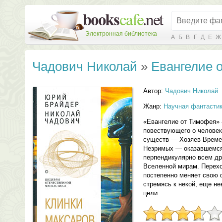
Электронная библиотека
А
Б
В
Г
Д
Е
Ж
Чадович Николай
»
Евангелие 
Автор:
Чадович Николай
Жанр:
Научная фантасти
«Евангелие от Тимофея» 
повествующего о человек
существ — Хозяев Времен
Незримых — оказавшемся 
перпендикулярно всем д
Вселенной мирам. Переход
постепенно меняет свою 
стремясь к некой, еще не
цели…