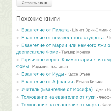
Оставить отзыв
Похожие книги
Евангелие от Пилата
-
Шмитт Эрик-Эмманю
Евангелие от неизвестного студента
-
Ч
Евангелие от Марии или немного лжи о
дееписателе Фоме
-
Талмер Моника
Горчичное зерно. Комментарии к пятому
Фомы
-
Раджниш Бхагаван
Евангелие от Иуды
-
Кассе Этьен
Евангелие от Афрания
-
Еськов Кирилл
Учитель (Евангелие от Иосифа)
-
Джин Н
Толкование на евангелие от луки
-
Феофи
Толкование на евангелие от марка
-
Фео