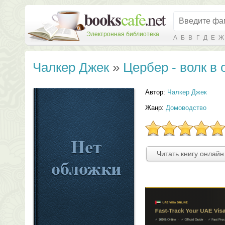
Электронная библиотека
А
Б
В
Г
Д
Е
Ж
Чалкер Джек
»
Цербер - волк в 
Автор:
Чалкер Джек
Жанр:
Домоводство
Читать книгу онлайн