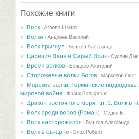
Похожие книги
Волк
-
Агаева Шейла
Волки
-
Андреев Василий
Волк прыгнул
-
Бушков Александр
Царевич Ваня и Серый Волк
-
Суслин Дми
Время волков
-
Бочаров Анатолий
Сторожевые волки Богов
-
Маркелов Олег
Морские волки. Германские подводные 
мировой войне
-
Франк Вольфганг
Дракон восточного моря, кн. 1. Волк в н
Волк среди воров (Роман)
-
Седов Б.
Волк насторожился
-
Бушков Александр
Волк в овчарне
-
Блох Роберт