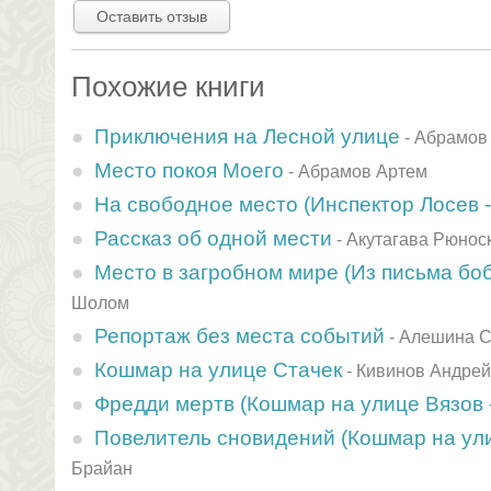
Оставить отзыв
Похожие книги
Приключения на Лесной улице
-
Абрамов
Место покоя Моего
-
Абрамов Артем
На свободное место (Инспектор Лосев -
Рассказ об одной мести
-
Акутагава Рюнос
Место в загробном мире (Из письма бо
Шолом
Репортаж без места событий
-
Алешина С
Кошмар на улице Стачек
-
Кивинов Андрей
Фредди мертв (Кошмар на улице Вязов -
Повелитель сновидений (Кошмар на ули
Брайан