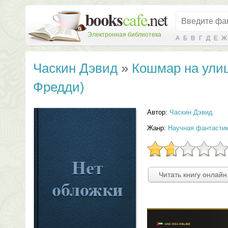
Электронная библиотека
А
Б
В
Г
Д
Е
Ж
Часкин Дэвид
»
Кошмар на улиц
Фредди)
Автор:
Часкин Дэвид
Жанр:
Научная фантасти
Читать книгу онлайн