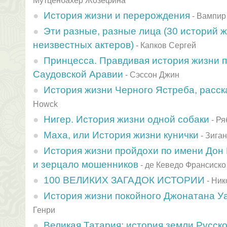
Мутценбахер Жозефина
История жизни и перерождения
-
Вампир
Эти разные, разные лица (30 историй 
неизвестных актеров)
-
Капков Сергей
Принцесса. Правдивая история жизни п
Саудовской Аравии
-
Сэссон Джин
История жизни Черного Ястреба, расс
Howck
Нигер. История жизни одной собаки
-
Ря
Маха, или История жизни кунички
-
Зига
История жизни пройдохи по имени Дон 
и зерцало мошенников
-
де Кеведо Франсиско
100 ВЕЛИКИХ ЗАГАДОК ИСТОРИИ
-
Ник
История жизни покойного Джонатана У
Генри
Великая Татария: история земли Русск