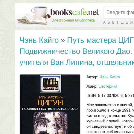
Электронная библиотека
А
Б
В
Г
Д
Е
Ж
Чэнь Кайго
»
Путь мастера ЦИГ
Подвижничество Великого Дао.
учителя Ван Липина, отшельни
Автор:
Чэнь Кайго
Жанр:
Эзотерика
ISBN: 5-17-007920-6, 5-27
Мое знакомство с книгой
произошло в конце 1991 г
Китае в издательстве Ху
курьезный случай, которы
он свидетельствует и об 
некоторых «облегченных»