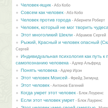
Человек-ящик
-
Абэ Кобо
Совсем как человек
-
Абэ Кобо
Человек против города
-
Абернети Роберт
Человек, который не мог творить чудес
Этот многоликий Шекли
-
Абрамов Сергей
Рыжий, Красный и человек опасный (Ск
Сергей
Индивидуальная психология как путь к 
самопознанию человека
-
Адлер Альфред
Понять человека
-
Адлер Ирэн
Этот человек Моисей
-
Фрейд Зигмунд
Этот человек
-
Антонов Евгений
Когда умрет этот человек
-
Блок Лоуренс
Если этот человек умрет
-
Блок Лауренс
Этот человек умер своей смертью
-
Марк