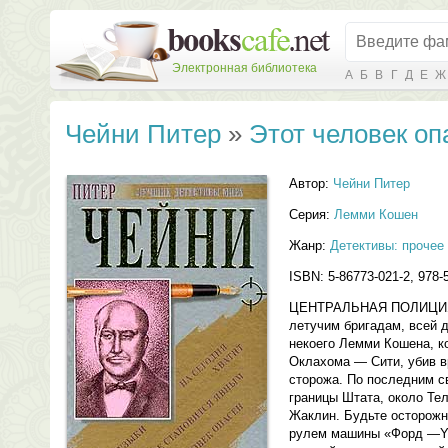
Электронная библиотека
А
Б
В
Г
Д
Е
Ж
Чейни Питер
»
Этот человек оп
Автор:
Чейни Питер
Серия:
Лемми Кошен
Жанр:
Детективы: прочее
ISBN: 5-86773-021-2, 978-
ЦЕНТРАЛЬНАЯ ПОЛИЦИ
летучим бригадам, всей
некоего Лемми Кошена, к
Оклахома — Сити, убив в
сторожа. По последним с
границы Штата, около Тел
Жаклин. Будьте осторо
рулем машины «Форд —Y—