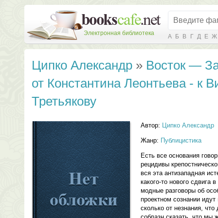
Электронная библиотека
А
Б
В
Г
Д
Е
Ж
Ципко Александр
»
Восток — За
от Константина Леонтьева - к 
Третьякову
Автор:
Ципко Александр
Жанр:
Публицистика
Есть все основания гово
рецидивы крепостническо
вся эта антизападная ис
какого-то нового сдвига 
модные разговоры об осо
проектном сознании идут 
сколько от незнания, что
соблазн сказать, что мы 