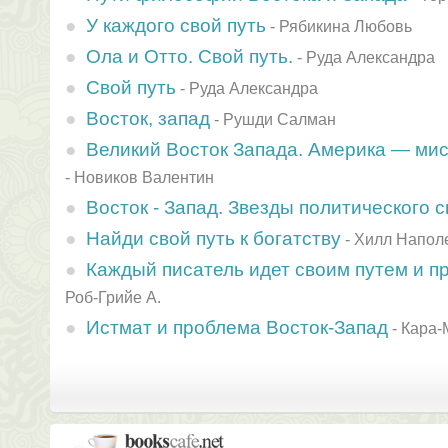
У каждого свой путь
-
Рябикина Любовь
Ола и Отто. Свой путь.
-
Руда Александра
Свой путь
-
Руда Александра
Восток, запад
-
Рушди Салман
Великий Восток Запада. Америка — ми
-
Новиков Валентин
Восток - Запад. Звезды политического 
Найди свой путь к богатству
-
Хилл Напол
Каждый писатель идет своим путем и пр
Роб-Грийе А.
Истмат и проблема Восток-Запад
-
Кара-