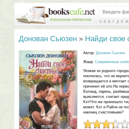
Электронная библиотека
А
Б
В
Г
Д
Е
Ж
Донован Сьюзен
»
Найди свое 
Автор:
Донован Сьюзен
Жанр:
Современные любо
Уезжая из родного городк
поклялась, что не вернет
возвращается и мечтает о
причинил ей зло.На перв
Боланд, парень, разбивш
выясняется, считает пре
Кэт!Что же произошло то
может, Кэт и Райли не по
наконец счастливыми?