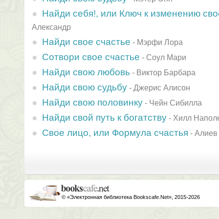
Найди себя!, или Ключ к изменению св
Александр
Найди свое счастье
-
Мэрфи Лора
Сотвори свое счастье
-
Соул Мари
Найди свою любовь
-
Виктор Барбара
Найди свою судьбу
-
Джерис Алисон
Найди свою половинку
-
Чейн Сибилла
Найди свой путь к богатству
-
Хилл Напол
Свое лицо, или Формула счастья
-
Алиев
© «Электронная библиотека Bookscafe.Net», 2015-2026