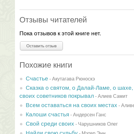
Отзывы читателей
Пока отзывов к этой книге нет.
Оставить отзыв
Похожие книги
Счастье
-
Акутагава Рюноскэ
Сказка о святом, о Далай-Ламе, о шахе,
своих советников покрывал
-
Алиев Самит
Всем оставаться на своих местах
-
Алив
Калоши счастья
-
Андерсен Ганс
Свой среди своих
-
Чарушников Олег
Найди свою судьбу
-
Мэтер Энн