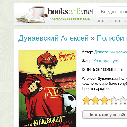
Электронная библиотека
А
Б
В
Г
Д
Е
Ж
Дунаевский Алексей
»
Полюби 
Автор:
Дунаевский Алекс
Жанр:
Контркультура
ISBN: 5-367-00459-8, 978-
Алексей Дунаевский Пол
красного. Сине-бело-голу
Простонародное ...
Читать книгу онлайн