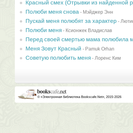
Красный смех (Отрывки из найденной р
Полюби меня снова
-
Мэйджер Энн
Пускай меня полюбят за характер
-
Люти
Полюби меня
-
Ксионжек Владислав
Перед cвоей cмертью мама полюбила 
Меня Зовут Красный
-
Pamuk Orhan
Советую полюбить меня
-
Лоренс Ким
© «Электронная библиотека Bookscafe.Net», 2015-2026