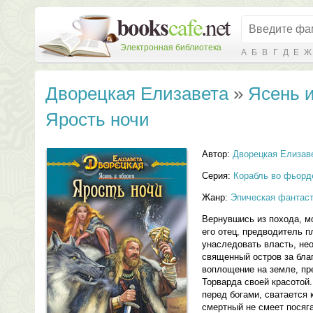
Электронная библиотека
А
Б
В
Г
Д
Е
Ж
Дворецкая Елизавета
»
Ясень и
Ярость ночи
Автор:
Дворецкая Елизав
Серия:
Корабль во фьорд
Жанр:
Эпическая фантас
Вернувшись из похода, мо
его отец, предводитель 
унаследовать власть, не
священный остров за бла
воплощение на земле, пр
Торварда своей красотой
перед богами, сватается 
смертный не смеет посяга