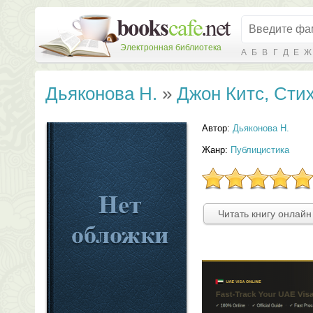
Электронная библиотека
А
Б
В
Г
Д
Е
Ж
Дьяконова Н.
»
Джон Китс, Стих
Автор:
Дьяконова Н.
Жанр:
Публицистика
Читать книгу онлайн