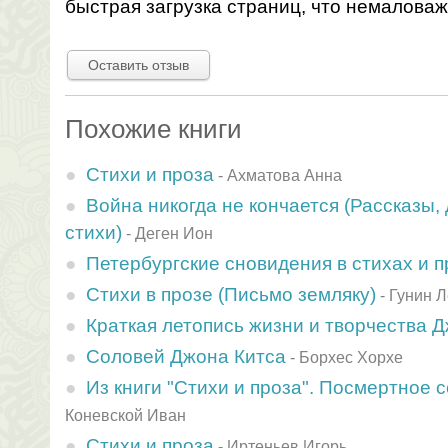
быстрая загрузка страниц, что немаловаж
Оставить отзыв
Похожие книги
Стихи и проза
-
Ахматова Анна
Война никогда не кончается (Рассказы,
стихи)
-
Деген Ион
Петербургские сновидения в стихах и п
Стихи в прозе (Письмо земляку)
-
Гунин 
Краткая летопись жизни и творчества 
Соловей Джона Китса
-
Борхес Хорхе
Из книги "Стихи и проза". Посмертное
Коневской Иван
Стихи и проза
-
Иртеньев Игорь