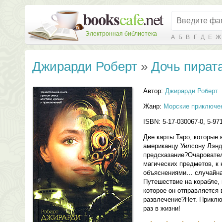
Электронная библиотека
А
Б
В
Г
Д
Е
Ж
Джирарди Роберт
»
Дочь пират
Автор:
Джирарди Роберт
Жанр:
Морские приключе
ISBN: 5-17-030067-0, 5-97
Две карты Таро, которые 
американцу Уилсону Лэнд
предсказание?Очаровател
магических предметов, к 
объяснениями… случайна
Путешествие на корабле,
которое он отправляется
развлечение?Нет. Приклю
раз в жизни!