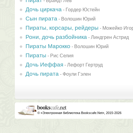
Пират
-
Брандт Лев
Дочь циркача
-
Гордер Юстейн
Сын пирата
-
Волошин Юрий
Пираты, корсары, рейдеры
-
Можейко Иго
Рони, дочь разбойника
-
Линдгрен Астрид
Пираты Марокко
-
Волошин Юрий
Пираты
-
Рис Селия
Дочь Иеффая
-
Лефорт Гертруд
Дочь пирата
-
Фоули Гэлен
© «Электронная библиотека Bookscafe.Net», 2015-2026