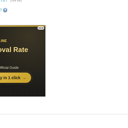
 TXT
(196 КБ)
?