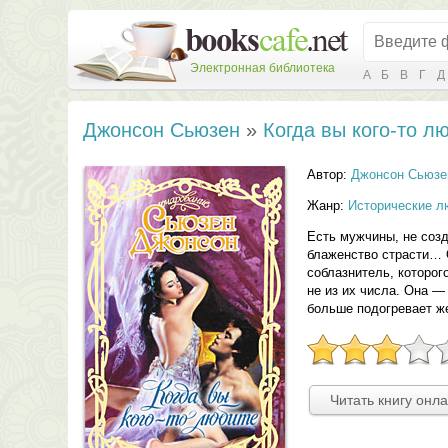
Электронная библиотека
А
Б
В
Г
Д
Джонсон Сьюзен
»
Когда вы кого-то л
Автор:
Джонсон Сьюзе
Жанр:
Исторические л
Есть мужчины, не соз
блаженство страсти… 
соблазнитель, которог
не из их числа. Она —
больше подогревает 
Читать книгу онл