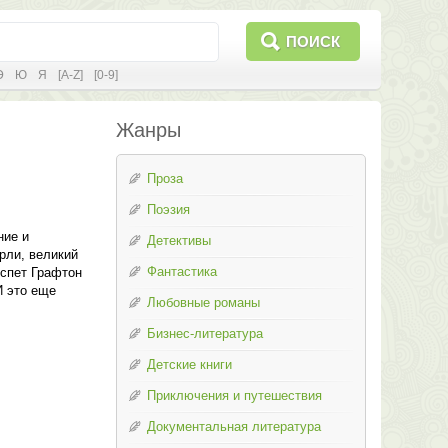
ПОИСК
Э
Ю
Я
[A-Z]
[0-9]
Жанры
Проза
Поэзия
ние и
Детективы
рли, великий
Фантастика
лспет Графтон
И это еще
Любовные романы
Бизнес-литература
Детские книги
Приключения и путешествия
Документальная литература