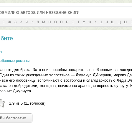
Е
Ж
З
И
Й
К
Л
М
Н
О
П
Р
С
Т
У
Ф
Х
Ц
Ч
Ш
Щ
Ы
юбите
н
юбовные романы
данные для брака. Зато они способны подарить возлюбленным наслажде
Один из таких убежденных холостяков — Джулиус Д'Абернон, маркиз Да
о все его любовницы вспоминают с восторгом и благодарностью.Леди Э
 эталон добродетели, женщина, неизменно хранящая верность супругу. 
желание Джулиуса…
2.9 из 5 (11 голосов)
айн бесплатно