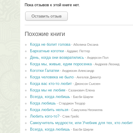
Пока отзывов к этой книге нет.
Оставить отзыв
Похожие книги
Когда не болит голова
-
Аболина Оксана
Бархатные коготки
-
Аддамс Петтер
День, когда они возвратились
-
Андерсон Пол
Когда мы, живые, едим поросенка
-
Андреев Леонид
Коготки Галатеи
-
Андрюхин Александр
Когда человека не было
-
Ангелов Димитр
Когда вас кто-то любит
-
Джонсон Сьюзен
Когда мы не любим
-
Сазанович Елена
Всегда, когда любишь
-
Басби Шарли
Когда любишь
-
Старджон Теодор
Когда любить нельзя
-
Самухина Неонилла
Любить кого-то?
-
Слик Грейс
Самоучитель мудрости, или Учебник для тех, кто любит 
Всегда, когда любишь
-
Басби Ширли