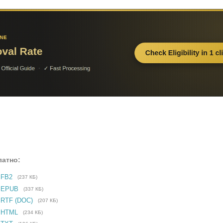
латно:
 FB2
(237 КБ)
е EPUB
(337 КБ)
 RTF (DOC)
(207 КБ)
 HTML
(234 КБ)