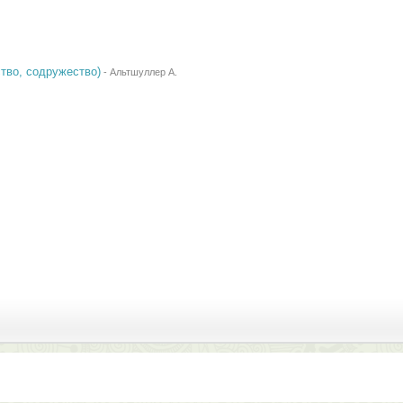
ство, содружество)
-
Альтшуллер А.