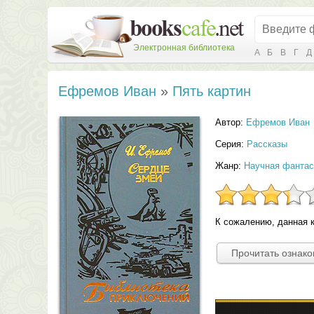
Электронная библиотека
А
Б
В
Г
Д
Ефремов Иван
»
Пять картин
Автор:
Ефремов Иван
Серия:
Рассказы
Жанр:
Научная фантас
К сожалению, данная к
Прочитать ознак