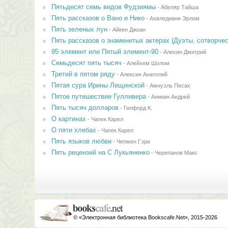
Пятьдесят семь видов Фудзиямы
-
Абеляр Тайша
Пять рассказов о Вано и Hико
-
Ахвледиани Эрлом
Пять зеленых лун
-
Айкен Джоан
Пять рассказов о знаменитых актерах (Дуэты, сотворче
95 элемент или Пятый элемент-90
-
Алехин Дмитрий
Семьдесят пять тысяч
-
Алейхем Шолом
Третий в пятом ряду
-
Алексин Анатолий
Пятая сура Ирины Лещинской
-
Амнуэль Песах
Пятое путешествие Гулливера
-
Аникин Андрей
Пять тысяч долларов
-
Гилфорд К.
О картинах
-
Чапек Карел
О пяти хлебах
-
Чапек Карел
Пять языков любви
-
Чепмен Гэри
Пять рецензий на С Лукьяненко
-
Черепанов Макс
© «Электронная библиотека Bookscafe.Net», 2015-2026