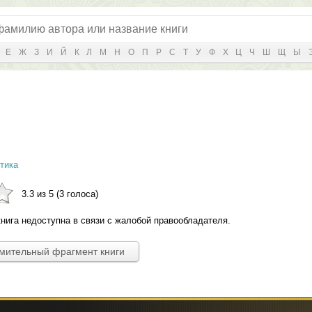
Е
Ж
З
И
Й
К
Л
М
Н
О
П
Р
С
Т
У
Ф
Х
Ц
Ч
Ш
Щ
Ы
тика
3.3 из 5 (3 голоса)
нига недоступна в связи с жалобой правообладателя.
омительный фрагмент книги