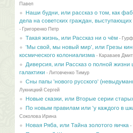
Павел
Наши будни, или рассказ о том, как фа
дела на советских граждан, выступающих 
-
Григоренко Петр
Такая жизнь, или Рассказ ни о чём
-
Гурф
'Мы свой, мы новый мир', или Грезы кин
космического колониализма
-
Караваев Дмит
Диверсия, или Рассказ о полной жизни
галактики
-
Литовченко Тимур
Сны папы 'нового русского' (невыдума
Лукницкий Сергей
Новые сказки, или Вторые серии старых
По новым правилам или 'у каждого в шк
Соколова Ирина
Новая Ряба, или Тайна золотого яичка
-