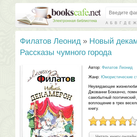
Электронная библиотека
А
Б
В
Г
Д
Е
Ж
Филатов Леонид
»
Новый декам
Рассказы чумного города
Автор:
Филатов Леонид
Жанр:
Юмористические с
Неувядающее жизнелюбие
Джованни Боккаччо, помн
самобытный поэтический
воплощение в трех весел
книгу.
Читать книгу онлайн