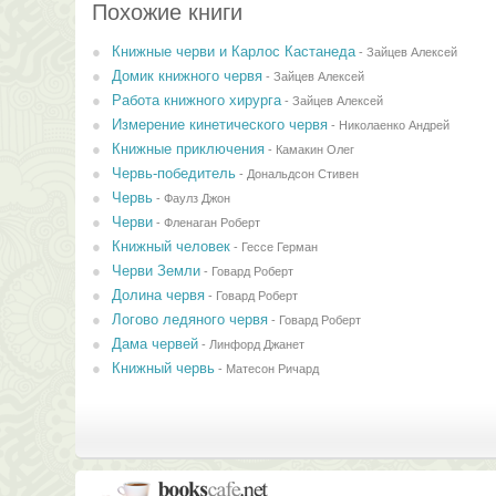
Похожие книги
Книжные черви и Карлос Кастанеда
-
Зайцев Алексей
Домик книжного червя
-
Зайцев Алексей
Работа книжного хирурга
-
Зайцев Алексей
Измерение кинетического червя
-
Николаенко Андрей
Книжные приключения
-
Камакин Олег
Червь-победитель
-
Дональдсон Стивен
Червь
-
Фаулз Джон
Черви
-
Фленаган Роберт
Книжный человек
-
Гессе Герман
Черви Земли
-
Говард Роберт
Долина червя
-
Говард Роберт
Логово ледяного червя
-
Говард Роберт
Дама червей
-
Линфорд Джанет
Книжный червь
-
Матесон Ричард