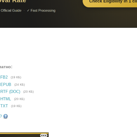
латно:
 FB2
(19 КБ)
е EPUB
(24 КБ)
 RTF (DOC)
(20 КБ)
 HTML
(20 КБ)
 TXT
(19 КБ)
?