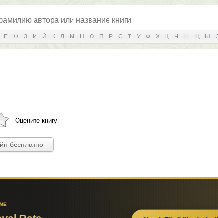
Е
Ж
З
И
Й
К
Л
М
Н
О
П
Р
С
Т
У
Ф
Х
Ц
Ч
Ш
Щ
Ы
Оцените книгу
айн бесплатно