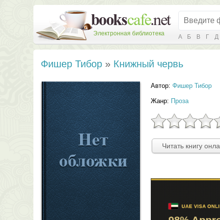
Электронная библиотека
А
Б
В
Г
Д
Фишер Тибор
»
Книжный червь
Автор:
Фишер Тибор
Жанр:
Проза
Читать книгу онл