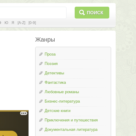
ПОИСК
Э
Ю
Я
[A-Z]
[0-9]
Жанры
Проза
Поэзия
Детективы
Фантастика
Любовные романы
Бизнес-литература
Детские книги
Приключения и путешествия
Документальная литература