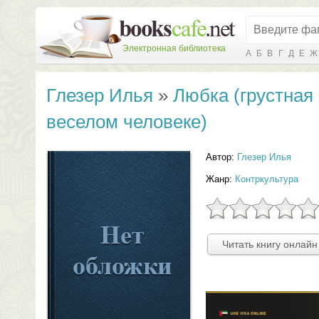
Электронная библиотека
А
Б
В
Г
Д
Е
Ж
Глезер Илья
»
Любка (грустная 
веселом человеке)
Автор:
Глезер Илья
Жанр:
Контркультура
Читать книгу онлайн