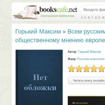
Электронная библиотека
А
Б
В
Г
Д
Е
Ж
Горький Максим
»
Всем русски
общественному мнению европей
Автор:
Горький Максим
Жанр:
Русская классичес
Читать книгу онлайн