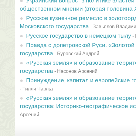
Украинский вопрос” в политике властей
общественном мнении (вторая половина X
Русское кузнечное ремесло в золотоор
Московского государства
-
Завьялов Владим
Русское государство в немецком тылу
-
Правда о допетровской Руси. «Золотой 
государства
-
Буровский Андрей
«Русская земля» и образование террит
государства
-
Насонов Арсений
Принуждение, капитал и европейские го
-
Тилли Чарльз
«Русская земля» и образование террит
государства: Историко-географическое и
Арсений