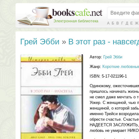
Электронная библиотека
А
Б
В
Г
Д
Е
Ж
Грей Эбби
»
В этот раз - навсег
Автор:
Грей Эбби
Жанр:
Короткие любовны
ISBN: 5-17-021196-1
Одинокому, ожесточивше
пришлось начинать жизнь
не смел даже мечтать о т
Уокер. С женщиной, чью п
женщиной, о которой заб
именно Трейси возродила
обрести счастье. Счасть
НАДЕЕТСЯ ЗАСЛУЖИТЬ, Ве
любовь не умирает НИКО