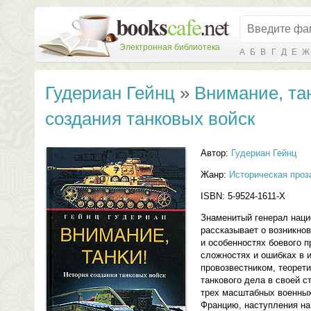
Электронная библиотека
А
Б
В
Г
Д
Е
Ж
Гудериан Гейнц
»
Внимание, та
создания танковых войск
Автор:
Гудериан Гейнц
Жанр:
Историческая проз
ISBN: 5-9524-1611-X
Знаменитый генерал наци
рассказывает о возникно
и особенностях боевого 
сложностях и ошибках в 
провозвестником, теорети
танкового дела в своей с
трех масштабных военны
Францию, наступления на