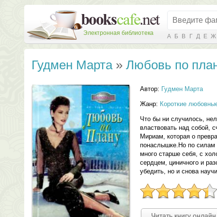
Электронная библиотека
А
Б
В
Г
Д
Е
Ж
Гудмен Марта
»
Любовь по пла
Автор:
Гудмен Марта
Жанр:
Короткие любовны
Что бы ни случилось, не
властвовать над собой, 
Мириам, которая о превр
понаслышке.Но по силам 
много старше себя, с хо
сердцем, циничного и раз
убедить, но и снова науч
Читать книгу онлайн