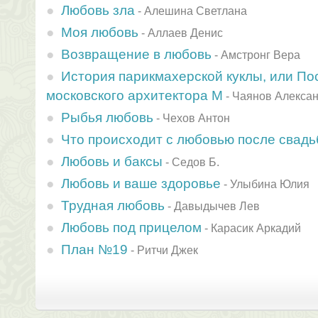
Любовь зла
-
Алешина Светлана
Моя любовь
-
Аллаев Денис
Возвращение в любовь
-
Амстронг Вера
История парикмахерской куклы, или П
московского архитектора М
-
Чаянов Алекса
Рыбья любовь
-
Чехов Антон
Что происходит с любовью после свад
Любовь и баксы
-
Седов Б.
Любовь и ваше здоровье
-
Улыбина Юлия
Трудная любовь
-
Давыдычев Лев
Любовь под прицелом
-
Карасик Аркадий
План №19
-
Ритчи Джек