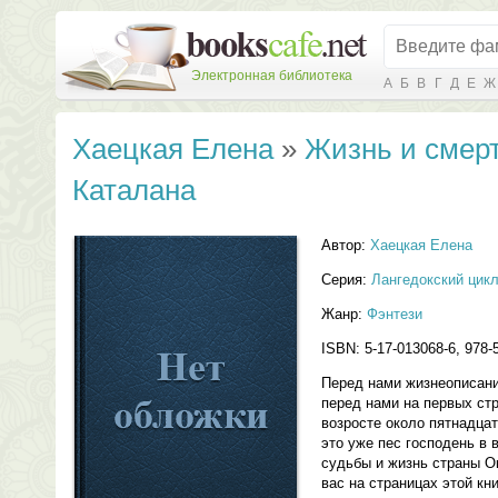
Электронная библиотека
А
Б
В
Г
Д
Е
Ж
Хаецкая Елена
»
Жизнь и смер
Каталана
Автор:
Хаецкая Елена
Серия:
Лангедокский цик
Жанр:
Фэнтези
ISBN: 5-17-013068-6, 978-
Перед нами жизнеописани
перед нами на первых ст
возросте около пятнадцат
это уже пес господень в 
судьбы и жизнь страны Ок
вас на страницах этой кни