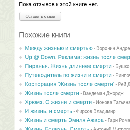
Пока отзывов к этой книге нет.
Оставить отзыв
Похожие книги
Между жизнью и смертью
-
Воронин Андр
Up @ Down. Реклама: жизнь после сме
Пиранья. Жизнь длиннее смерти
-
Бушко
Путеводитель по жизни и смерти
-
Ринпо
Корпорация 'Жизнь после смерти'
-
Рей 
Жизнь после смерти
-
Вандеман Джордж
Хрюмз. О жизни и смерти
-
Ионова Татьян
И жизнь, и смерть
-
Фирсов Владимир
Жизнь и смерть Эмиля Ажара
-
Гари Ром
Жизнь, Болезнь, Смерть
-
Антоний Митроп