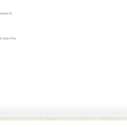
кимов В.
Ли Шан-Инь