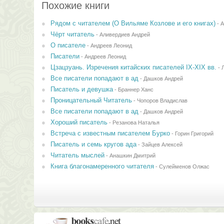
Похожие книги
Рядом с читателем (О Вильяме Козлове и его книгах)
-
А
Чёрт читатель
-
Аливердиев Андрей
О писателе
-
Андреев Леонид
Писатели
-
Андреев Леонид
Цзацзуань. Изречения китайских писателей IX-XIX вв.
-
Все писатели попадают в ад
-
Дашков Андрей
Писатель и девушка
-
Браннер Ханс
Проницательный Читатель
-
Чопоров Владислав
Вcе писатели попадают в ад
-
Дашков Андрей
Хороший писатель
-
Резанова Наталья
Встреча с известным писателем Бурко
-
Горин Григорий
Писатель и семь кругов ада
-
Зайцев Алексей
Читатель мыслей
-
Анашкин Дмитрий
Книга благонамеренного читателя
-
Сулейменов Олжас