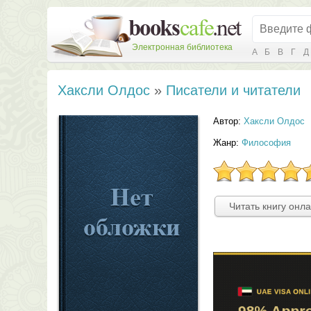
Электронная библиотека
А
Б
В
Г
Д
Хаксли Олдос
»
Писатели и читатели
Автор:
Хаксли Олдос
Жанр:
Философия
Читать книгу онл