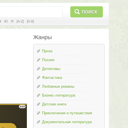
ПОИСК
Э
Ю
Я
[A-Z]
[0-9]
Жанры
Проза
Поэзия
Детективы
Фантастика
Любовные романы
Бизнес-литература
Детские книги
Приключения и путешествия
Документальная литература