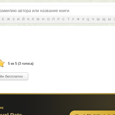
Е
Ж
З
И
Й
К
Л
М
Н
О
П
Р
С
Т
У
Ф
Х
Ц
Ч
Ш
Щ
Ы
5 из 5 (3 голоса)
айн бесплатно