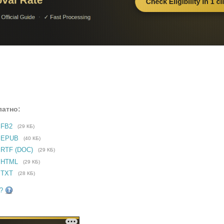
латно:
 FB2
(29 КБ)
е EPUB
(40 КБ)
 RTF (DOC)
(29 КБ)
 HTML
(29 КБ)
 TXT
(28 КБ)
?