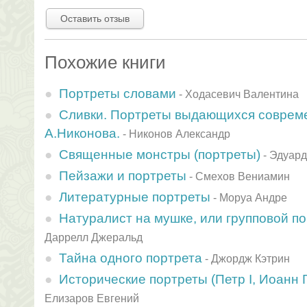
Оставить отзыв
Похожие книги
Портреты словами
-
Ходасевич Валентина
Сливки. Портреты выдающихся совреме
А.Никонова.
-
Никонов Александр
Священные монстры (портреты)
-
Эдуард
Пейзажи и портреты
-
Смехов Вениамин
Литературные портреты
-
Моруа Андре
Натуралист на мушке, или групповой по
Даррелл Джеральд
Тайна одного портрета
-
Джордж Кэтрин
Исторические портреты (Петр I, Иоанн 
Елизаров Евгений