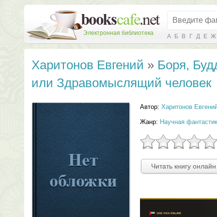
Электронная библиотека
А
Б
В
Г
Д
Е
Ж
Харитонов Евгений
»
Боря, Буд
или Здравомыслящий человек
Автор:
Харитонов Евгени
Жанр:
Научная фантасти
Читать книгу онлайн