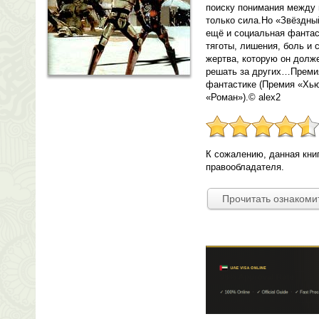
поиску понимания между 
только сила.Но «Звёздны
ещё и социальная фантас
тяготы, лишения, боль и
жертва, которую он долже
решать за других…Премия
фантастике (Премия «Хьюг
«Роман»).© alex2
К сожалению, данная кни
правообладателя.
Прочитать ознакоми