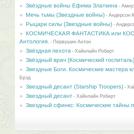
Звёздные войны Ефима Златкина
-
Амну
Мечь тьмы (Звездные войны)
-
Андерсон 
Рыцари силы (Звездные войны)
-
Андерс
КОСМИЧЕСКАЯ ФАНТАСТИКА или КО
Антология.
-
Первушин Антон
Звёздная пехота
-
Хайнлайн Роберт
Звёздный врач (Космический госпиталь
Звездные Боги. Космические мастера 
Брэд
Звездный десант (Starship Troopers)
-
Ха
Звездный десант
-
Хайнлайн Роберт
Звездный сфинкс: Космические тайны 