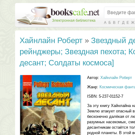
Электронная библиотека
А
Б
В
Г
Д
Е
Ж
Хайнлайн Роберт
»
Звездный де
рейнджеры; Звездная пехота; 
десант; Солдаты космоса]
Автор:
Хайнлайн Роберт
Жанр:
Космическая фант
ISBN: 5-237-01152-7
За эту книгу Хайнлайна 
Землю атакует опасный в
бесконечно далёкая от л
разумных насекомых, см
десантникам остаётся тол
родной планеты. В этой 