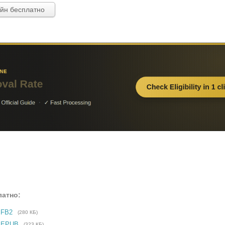
айн бесплатно
латно:
 FB2
(280 КБ)
е EPUB
(323 КБ)