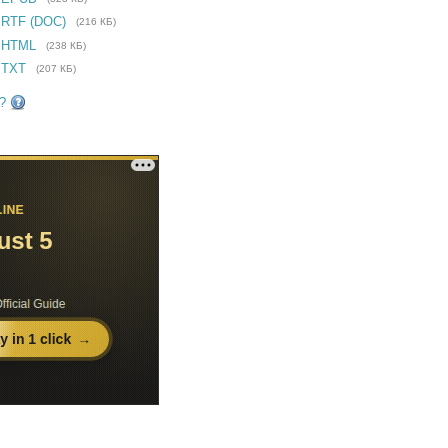
 RTF (DOC)
(216 КБ)
 HTML
(238 КБ)
 TXT
(207 КБ)
?