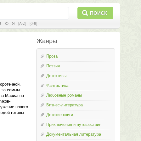
ПОИСК
Э
Ю
Я
[A-Z]
[0-9]
Жанры
Проза
Поэзия
Детективы
оротечной,
Фантастика
е за самым
Любовные романы
ана Марианна
иков-
Бизнес-литература
ружение нового
людей готовы
Детские книги
Приключения и путешествия
Документальная литература