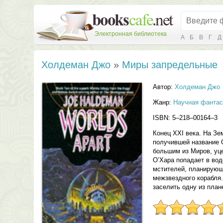
Электронная библиотека
А
Б
В
Г
Д
Холдеман Джо
»
Миры запредельные
Автор:
Холдеман Джо
Жанр:
Научная фантас
ISBN: 5–218–00164–3
Конец XXI века. На Зе
получившей название О
большим из Миров, уце
О’Хара попадает в во
мстителей, планирующ
межзвездного корабля.
заселить одну из пла