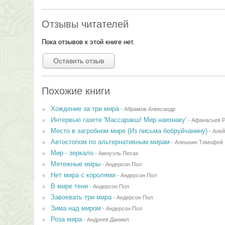
Отзывы читателей
Пока отзывов к этой книге нет.
Оставить отзыв
Похожие книги
Хождение за три мира
-
Абрамов Александр
Интервью газете 'Массаракш! Мир наизнаку'
-
Афанасьев 
Место в загробном мире (Из письма бобруйчанину)
-
Але
Автостопом по альтернативным мирам
-
Алешкин Тимофей
Мир - зеркало
-
Амнуэль Песах
Мятежные миры
-
Андерсон Пол
Нет мира с королями
-
Андерсон Пол
В мире тени
-
Андерсон Пол
Завоевать три мира
-
Андерсон Пол
Зима над миром
-
Андерсон Пол
Роза мира
-
Андреев Даниил