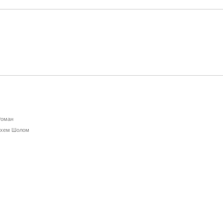
Роман
йхем Шолом