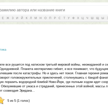
Е
Ж
З
И
Й
К
Л
М
Н
О
П
Р
С
Т
У
Ф
Х
Ц
Ч
Ш
Щ
Ы
тика
мле все рушится под натиском третьей мировой войны, неожиданной и ск
днодневной. Планета неотвратимо гибнет, и все понимают, что будуще
левшим после катастрофы. Но и здесь нет покоя. Главная героиня ром
доворот головокружительных приключений, столкнувшись с бандой фанат
их поразить водородной бомбой Ново-Йорк, где полным ходом идет соо
 Обезумевшие от ужаса и страданий, принесенных этой войной, массы 
нет созвездия Эридана…
5 из 5 (1 голос)