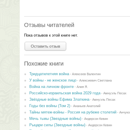
Отзывы читателей
Пока отзывов к этой книге нет.
Оставить отзыв
Похожие книги
Тридцатилетняя война
-
Алексеев Валентин
У войны - не женское лицо
-
Алексиевич Светлана
Война на личном фронте
-
Алия Я.
Российско-израильская война 2029 года
-
Амнуэль Песах
Звёздные войны Ефима Златкина
-
Амнуэль Песах
Годы без войны (Том 2)
-
Ананьев Анатолий
Тайны мятеж-войны - Россия на рубеже столетий
-
Анчуко
Мечь тьмы (Звездные войны)
-
Андерсон Кевин
Рыцари силы (Звездные войны)
-
Андерсон Кевин