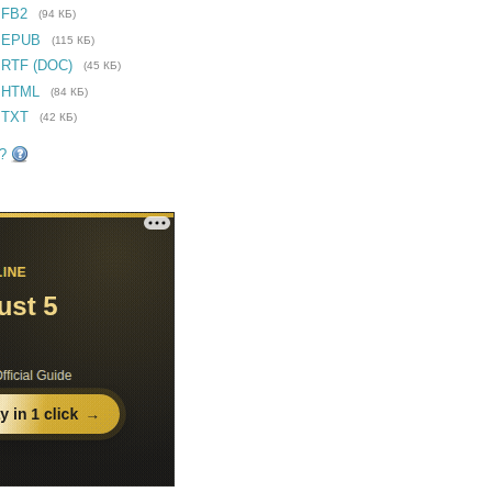
 FB2
(94 КБ)
е EPUB
(115 КБ)
 RTF (DOC)
(45 КБ)
 HTML
(84 КБ)
 TXT
(42 КБ)
?