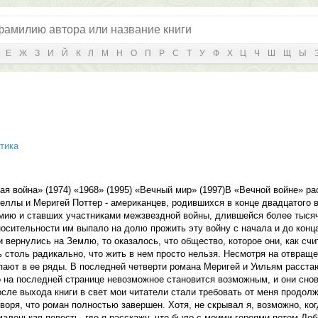
Е
Ж
З
И
Й
К
Л
М
Н
О
П
Р
С
Т
У
Ф
Х
Ц
Ч
Ш
Щ
Ы
тика
война» (1974) «1968» (1995) «Вечный мир» (1997)В «Вечной войне» ра
ллы и Меригей Поттер - американцев, родившихся в конце двадцатого в
мию и ставших участниками межзвездной войны, длившейся более тысяч
осительности им выпало на долю прожить эту войну с начала и до конца.
и вернулись на Землю, то оказалось, что общество, которое они, как счи
столь радикально, что жить в нем просто нельзя. Несмотря на отвраще
пают в ее ряды. В последней четверти романа Меригей и Уильям расстаю
о на последней странице невозможное становится возможным, и они сно
осле выхода книги в свет мои читатели стали требовать от меня продолж
оворя, что роман полностью завершен. Хотя, не скрывал я, возможно, ког
маленькая повесть, где я расскажу, что было с моими героями потом.До