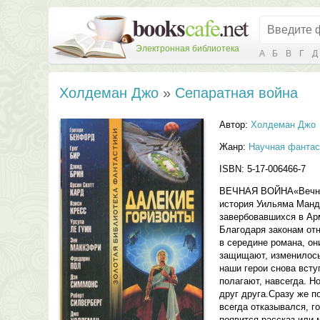
Электронная библиотека
А
Б
В
Г
Д
Холдеман Джо
»
Сепаратная война
Автор:
Холдеман Джо
Жанр:
Научная фантас
ISBN: 5-17-006466-7
ВЕЧНАЯ ВОЙНА«Вечная 
история Уильяма Манде
завербовавшихся в Ар
Благодаря законам отн
в середине романа, он
защищают, изменилось 
наши герои снова всту
полагают, навсегда. Н
друг друга.Сразу же п
всегда отказывался, г
появится рассказ или 