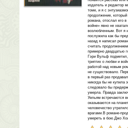
издатель и редактор м
томе, и я с энтузиазмо
продолжение, который 
романа, отослал его в
войне» явно не хватал
возлюбленным. Вот я и
послужила как бы пред
назад я написал роман
считать продолжением 
примерно двадцатью го
Гэри Вульф подметил, 
триптих о любви и вой
работой над новым ром
не существовало. Пер
в первый раз продавал
никогда бы не купила э
следовало бы придержа
умерла. Правда заключ
Уильям встречаются вн
оказываются на планет
человечество утратил
врагами.В романе-прод
умереть в бою.Джо Х