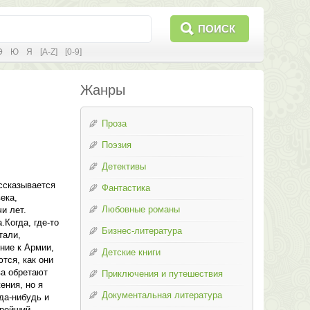
ПОИСК
Э
Ю
Я
[A-Z]
[0-9]
Жанры
Проза
Поэзия
Детективы
ссказывается
Фантастика
ека,
Любовные романы
и лет.
Когда, где-то
Бизнес-литература
тали,
ние к Армии,
Детские книги
тся, как они
ва обретают
Приключения и путешествия
ения, но я
Документальная литература
да-нибудь и
брейший