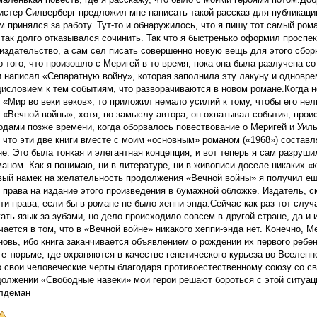
истер Силверберг предложил мне написать такой рассказ для публикаци
м принялся за работу. Тут-то и обнаружилось, что я пишу тот самый рома
так долго отказывался сочинить. Так что я быстренько оформил проспек
 издательство, а сам сел писать совершенно новую вещь для этого сбор
о того, что произошло с Меригей в то время, пока она была разлучена со
 написал «Сепаратную войну», которая заполнила эту лакуну и одновр
исловием к тем событиям, что разворачиваются в новом романе.Когда н
 «Мир во веки веков», то приложил немало усилий к тому, чтобы его не
«Вечной войны», хотя, по замыслу автора, он охватывал события, про
дами позже времени, когда оборвалось повествование о Меригей и Уил
что эти две книги вместе с моим «основным» романом («1968») составл
не. Это была тонкая и элегантная концепция, и вот теперь я сам разруши
аном. Как я понимаю, ни в литературе, ни в живописи доселе никаких «
вый намек на желательность продолжения «Вечной войны» я получил еще
 права на издание этого произведения в бумажной обложке. Издатель, ск
ти права, если бы в романе не было хеппи-энда.Сейчас как раз тот случа
ть язык за зубами, но дело происходило совсем в другой стране, да и 
ается в том, что в «Вечной войне» никакого хеппи-энда нет. Конечно, М
овь, ибо книга заканчивается объявлением о рождении их первого ребен
е-тюрьме, где охраняются в качестве генетического курьеза во Вселенно
о свои человеческие черты благодаря противоестественному союзу со с
олжении «Свободные навеки» мои герои решают бороться с этой ситуац
олдеман