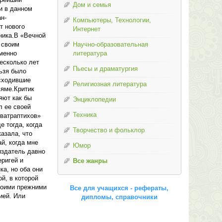
Дом и семья
и в данном
н-
Компьютеры, Технологии,
т нового
Интернет
ника.В «Вечной
 своим
Научно-образовательная
еменно
литература
есколько лет
Пьесы и драматургия
льзя было
исходившие
Религиозная литература
ьяме.Критик
яют как бы
Энциклопедии
л ее своей
Техника
кватраптихов»
 тогда, когда
Творчество и фольклор
азала, что
й, когда мне
Юмор
издатель давно
еригей и
Все жанры
ка, но оба они
й, в которой
воими прежними
Все для учащихся - рефераты,
ией. Или
дипломы, справочники