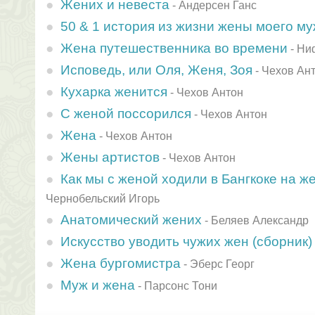
Жених и невеста
-
Андерсен Ганс
50 & 1 история из жизни жены моего м
Жена путешественника во времени
-
Ни
Исповедь, или Оля, Женя, Зоя
-
Чехов Ан
Кухарка женится
-
Чехов Антон
С женой поссорился
-
Чехов Антон
Жена
-
Чехов Антон
Жены артистов
-
Чехов Антон
Как мы с женой ходили в Бангкоке на ж
Чернобельский Игорь
Анатомический жених
-
Беляев Александр
Искусство уводить чужих жен (сборник)
Жена бургомистра
-
Эберс Георг
Муж и жена
-
Парсонс Тони