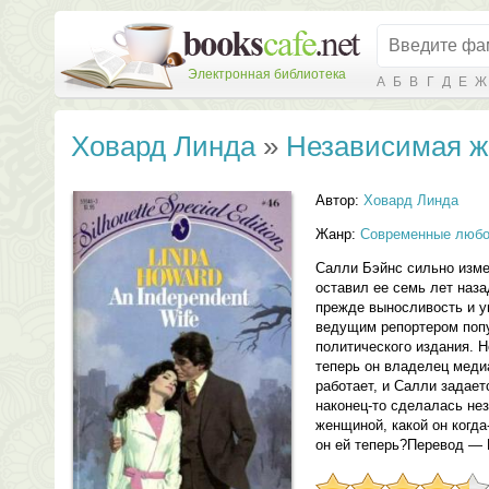
Электронная библиотека
А
Б
В
Г
Д
Е
Ж
Ховард Линда
»
Независимая ж
Автор:
Ховард Линда
Жанр:
Современные любо
Салли Бэйнс сильно измен
оставил ее семь лет наз
прежде выносливость и уп
ведущим репортером поп
политического издания. 
теперь он владелец медиа
работает, и Салли задает
наконец-то сделалась не
женщиной, какой он когда
он ей теперь?Перевод — 