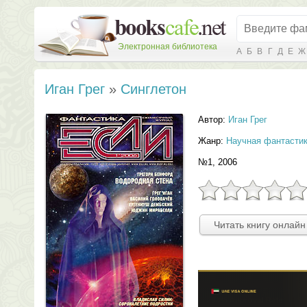
Электронная библиотека
А
Б
В
Г
Д
Е
Ж
Иган Грег
»
Синглетон
Автор:
Иган Грег
Жанр:
Научная фантасти
№1, 2006
Читать книгу онлайн