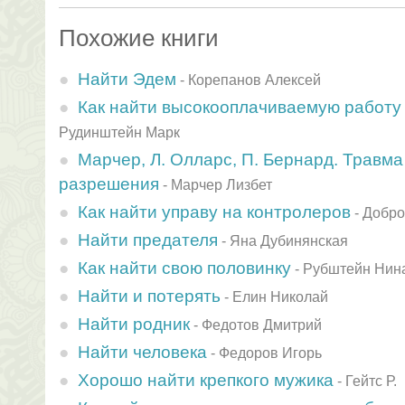
Похожие книги
Найти Эдем
-
Корепанов Алексей
Как найти высокооплачиваемую работу 
Рудинштейн Марк
Марчер, Л. Олларс, П. Бернард. Травма
разрешения
-
Марчер Лизбет
Как найти управу на контролеров
-
Добро
Найти предателя
-
Яна Дубинянская
Как найти свою половинку
-
Рубштейн Нин
Найти и потерять
-
Елин Николай
Найти родник
-
Федотов Дмитрий
Найти человека
-
Федоров Игорь
Хорошо найти крепкого мужика
-
Гейтс Р.