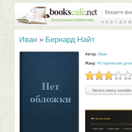
Электронная библиотека
А
Б
В
Г
Д
Е
Ж
Иван
»
Бернард Найт
Автор:
Иван
Жанр:
Исторический дете
Читать книгу онлайн