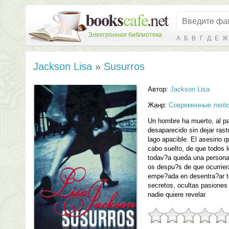
Электронная библиотека
А
Б
В
Г
Д
Е
Ж
Jackson Lisa
»
Susurros
Автор:
Jackson Lisa
Жанр:
Современные любо
Un hombre ha muerto, al pa
desaparecido sin dejar rast
lago apacible. El asesino q
cabo suelto, de que todos 
todav?a queda una persona
os despu?s de que ocurrie
empe?ada en desentra?ar t
secretos, ocultas pasiones 
nadie quiere revelar.