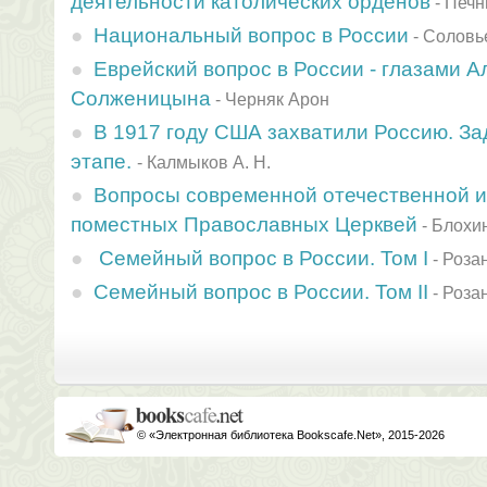
деятельности католических орденов
-
Печн
Национальный вопрос в России
-
Соловь
Еврейский вопрос в России - глазами 
Солженицына
-
Черняк Арон
В 1917 году США захватили Россию. З
этапе.
-
Калмыков А. Н.
Вопросы современной отечественной 
поместных Православных Церквей
-
Блохи
Семейный вопрос в России. Том I
-
Роза
Семейный вопрос в России. Том II
-
Роза
© «Электронная библиотека Bookscafe.Net», 2015-2026