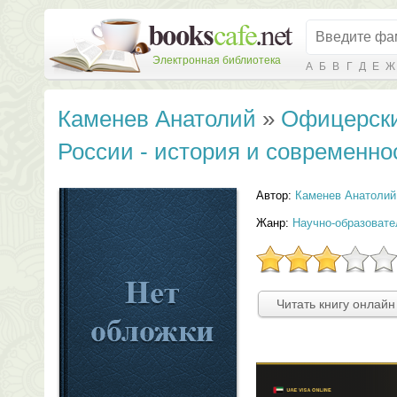
Электронная библиотека
А
Б
В
Г
Д
Е
Ж
Каменев Анатолий
»
Офицерски
России - история и современно
Автор:
Каменев Анатолий
Жанр:
Научно-образовате
Читать книгу онлайн