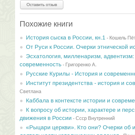
Оставить отзыв
Похожие книги
История сыска в России, кн.1
-
Кошель Пё
От Руси к России. Очерки этнической и
Эсхатология, милленаризм, адвентизм:
современность
-
Григоренко А.
Русские Курилы - История и современн
Институт президентства - история и с
Светлана
Каббала в контексте истории и соврем
К вопросу об истории, характере и пе
движения в России
-
Ссср Внутренний
«Рыцари церкви». Кто они? Очерки об 