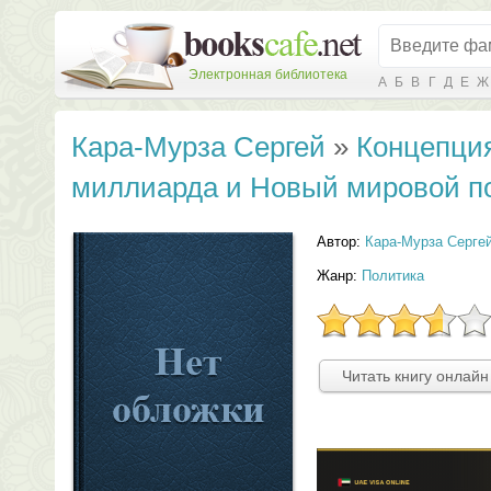
Электронная библиотека
А
Б
В
Г
Д
Е
Ж
Кара-Мурза Сергей
»
Концепция
миллиарда и Новый мировой п
Автор:
Кара-Мурза Серге
Жанр:
Политика
Читать книгу онлайн