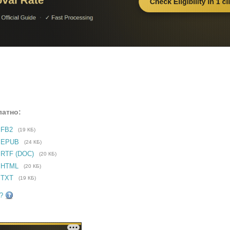
латно:
 FB2
(19 КБ)
е EPUB
(24 КБ)
 RTF (DOC)
(20 КБ)
 HTML
(20 КБ)
 TXT
(19 КБ)
?