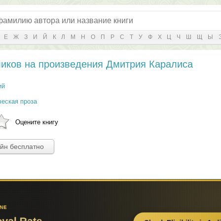
Е
Ж
З
И
Й
К
Л
М
Н
О
П
Р
С
Т
У
Ф
Х
Ц
Ч
Ш
Щ
Ы
ликов на произведения Дмитрия Каралиса
ий
ческая проза
Оцените книгу
айн бесплатно