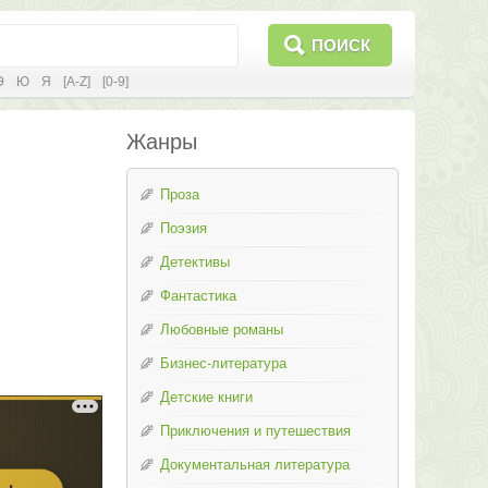
ПОИСК
Э
Ю
Я
[A-Z]
[0-9]
Жанры
Проза
Поэзия
Детективы
Фантастика
Любовные романы
Бизнес-литература
Детские книги
Приключения и путешествия
Документальная литература