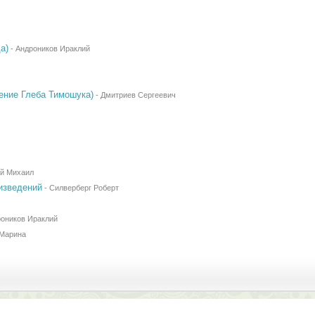
а)
-
Андроников Ираклий
дение Глеба Тимошука)
-
Дмитриев Сергеевич
й Михаил
изведений
-
Силверберг Роберт
оников Ираклий
 Марина