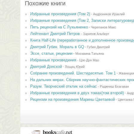
Похожие книги
Избранные произведения (Том 2)
-
Андроников Ираклий
Избранные произведения (Том 2, Записки литературовед
Пять рецензий на С Лукьяненко
-
Черепанов Макс
Лейтенант Дмитрий Петров
-
Зарипов Альберт
Книга Half-Life (переработанное и дополненное произве
Дмитрий Губин. Мораль в GQ
-
Губин Дмитрий
Эссе, статьи, рецензии
-
Москвина Татьяна
Избранные произведения
-
Цзе-Дун Мао
Дмитрий Донской
-
Лощиц Юрий
Собрание произведений. Шестидесятые. Том 1
-
Жванецки
На дальних мирах. Сборник научно-фантастических про
Разум. Творческий отклик на сейчас
-
Раджниш Бхагаван
Избранные произведения в двух томах(том второй)
-
Андр
Рецензии на произведения Марины Цветаевой
-
Цветаева