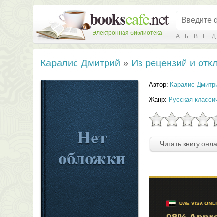
Электронная библиотека
А
Б
В
Г
Д
Каралис Дмитрий
»
Из рецензий и отк
Автор:
Каралис Дмитр
Жанр:
Русская класси
Читать книгу онл