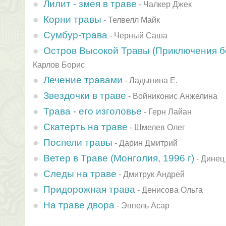
Лилит - змея в траве
-
Чалкер Джек
Корни травы
-
Телвелл Майк
Сумбур-трава
-
Черный Саша
Остров Высокой Травы (Приключения б
Карлов Борис
Лечение травами
-
Ладынина Е.
Звездочки в траве
-
Войниконис Анжелина
Трава - его изголовье
-
Герн Лайан
Скатерть на траве
-
Шмелев Олег
Поспели травы
-
Дарин Дмитрий
Ветер в Траве (Монголия, 1996 г)
-
Динец
Следы на траве
-
Дмитрук Андрей
Придорожная трава
-
Денисова Ольга
На траве двора
-
Эппель Асар