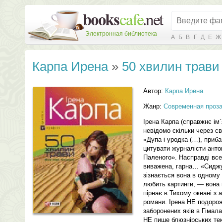
Электронная библиотека
А
Б
В
Г
Д
Е
Ж
Карпа Ирена
»
50 хвилин трави
Автор:
Карпа Ирена
Жанр:
Современная проз
Ірена Карпа (справжнє ім`
невідомо скільки через св
«Дупа і уродка (…), при
цитувати журналісти антоц
Паленого». Насправді все
виважена, гарна… «Сидж
зізнається вона в одному
любить картинги, — вона 
пірнає в Тихому океані з
романи. Ірена НЕ подоро
заборонених яків в Гімала
НЕ пише блюзнірських тек