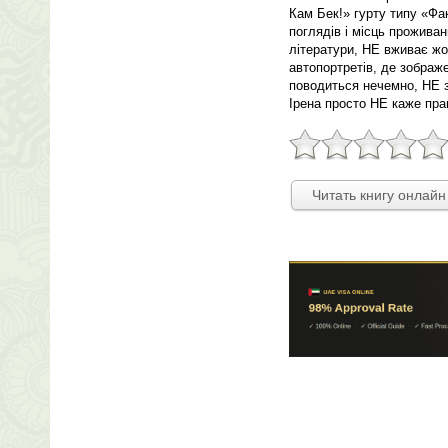
Кам Бек!» гурту типу «Фа
поглядів і місць прожива
літератури, НЕ вживає ж
автопортретів, де зображ
поводиться нечемно, НЕ з
Ірена просто НЕ каже пра
Читать книгу онлайн