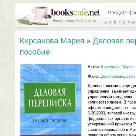
Электронная библиотека
А
Б
В
Г
Д
Е
Ж
Кирсанова Мария
»
Деловая пе
пособие
Автор:
Кирсанова Мария
Жанр:
Делопроизводство
Деловое письмо среди до
управления, занимает од
управленцам ежедневно 
количество писем. В пос
оформления делового пис
6.30-2003, типовой инстр
федеральных органах исп
утвержденной приказом Р
зарегистрированной в Ми
правила оформления меж