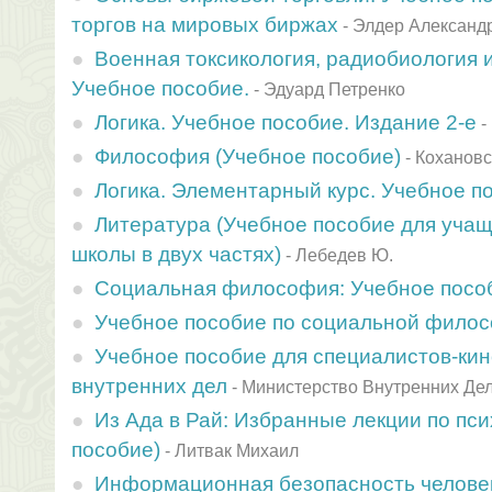
торгов на мировых биржах
-
Элдер Александ
Военная токсикология, радиобиология 
Учебное пособие.
-
Эдуард Петренко
Логика. Учебное пособие. Издание 2-е
-
Философия (Учебное пособие)
-
Кохановс
Логика. Элементарный курс. Учебное п
Литература (Учебное пособие для учащ
школы в двух частях)
-
Лебедев Ю.
Социальная философия: Учебное посо
Учебное пособие по социальной фило
Учебное пособие для специалистов-кин
внутренних дел
-
Министерство Внутренних Де
Из Ада в Рай: Избранные лекции по пс
пособие)
-
Литвак Михаил
Информационная безопасность человек