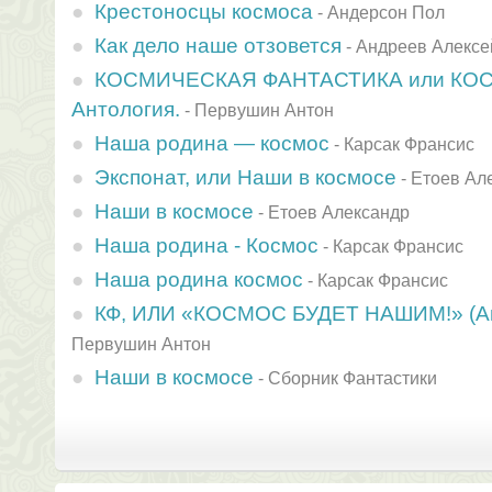
Крестоносцы космоса
-
Андерсон Пол
Как дело наше отзовется
-
Андреев Алексе
КОСМИЧЕСКАЯ ФАНТАСТИКА или КО
Антология.
-
Первушин Антон
Наша родина — космос
-
Карсак Франсис
Экспонат, или Наши в космосе
-
Етоев Ал
Наши в космосе
-
Етоев Александр
Наша родина - Космос
-
Карсак Франсис
Наша родина космос
-
Карсак Франсис
КФ, ИЛИ «КОСМОС БУДЕТ НАШИМ!» (Ан
Первушин Антон
Наши в космосе
-
Сборник Фантастики