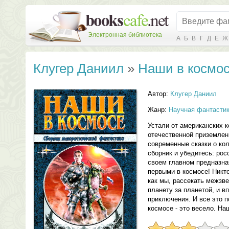
Электронная библиотека
А
Б
В
Г
Д
Е
Ж
Клугер Даниил
»
Наши в космо
Автор:
Клугер Даниил
Жанр:
Научная фантасти
Устали от американских 
отечественной приземлен
современные сказки о ко
сборник и убедитесь: ро
своем главном предназна
первыми в космосе! Никто
как мы, рассекать межзве
планету за планетой, и 
приключения. И все это п
космосе - это весело. Наш