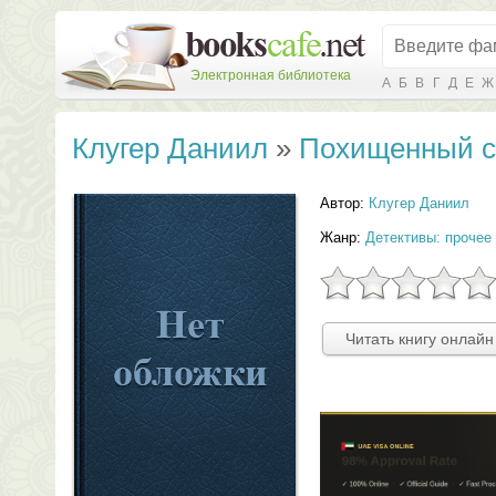
Электронная библиотека
А
Б
В
Г
Д
Е
Ж
Клугер Даниил
»
Похищенный с
Автор:
Клугер Даниил
Жанр:
Детективы: прочее
Читать книгу онлайн