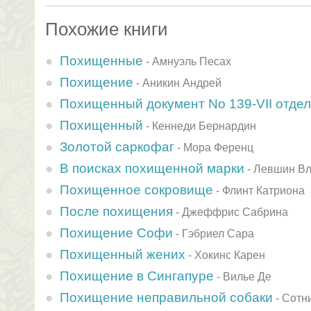
Похожие книги
Похищенные
-
Амнуэль Песах
Похищение
-
Аникин Андрей
Похищенный документ No 139-VII отдел 
Похищенный
-
Кеннеди Бернардин
Золотой саркофаг
-
Мора Ференц
В поисках похищенной марки
-
Левшин В
Похищенное сокровище
-
Флинт Катриона
После похищения
-
Джеффрис Сабрина
Похищение Софи
-
Гэбриел Сара
Похищенный жених
-
Хокинс Карен
Похищение в Сингапуре
-
Вилье Де
Похищение неправильной собаки
-
Сотн