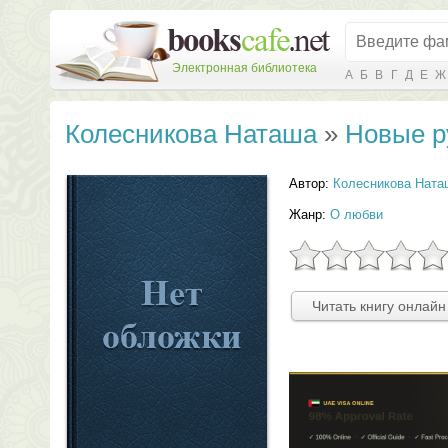
Электронная библиотека
А
Б
В
Г
Д
Е
Ж
Колесникова Наташа
»
Новые р
Автор:
Колесникова Ната
Жанр:
О любви
Читать книгу онлайн