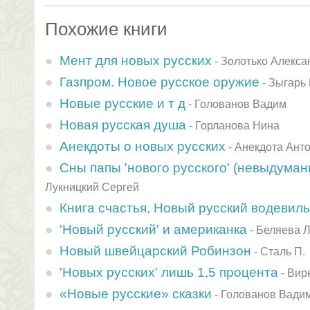
Похожие книги
Мент для новых русских
-
Золотько Алекса
Газпром. Новое русское оружие
-
Зыгарь
Новые русские и т д
-
Голованов Вадим
Новая русская душа
-
Горланова Нина
Анекдоты о новых русских
-
Анекдота Ант
Сны папы 'нового русского' (невыдума
Лукницкий Сергей
Книга счастья, Новый русский водевиль
'Новый русский' и американка
-
Беляева 
Новый швейцарский Робинзон
-
Сталь П.
'Новых русских' лишь 1,5 процента
-
Вир
«Новые русские» сказки
-
Голованов Вади