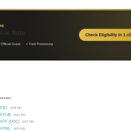
латно:
 FB2
(538 КБ)
е EPUB
(641 КБ)
 RTF (DOC)
(437 КБ)
 HTML
(453 КБ)