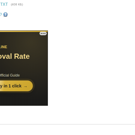
 TXT
(408 КБ)
?