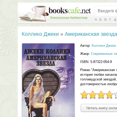
Электронная библиотека
А
Б
В
Г
Д
Коллинз Джеки
»
Американская звезд
Автор:
Коллинз Джеки
Жанр:
Современные л
ISBN: 5-87322-054-9
Роман "Американская 
история любви началас
голливудской звездой,
достоверностью изобр
Читать книгу онл