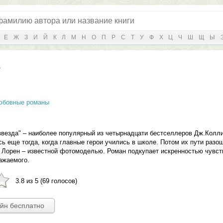
Е
Ж
З
И
Й
К
Л
М
Н
О
П
Р
С
Т
У
Ф
Х
Ц
Ч
Ш
Щ
Ы
а
юбовные романы
звезда" – наиболее популярный из четырнадцати бестселлеров Дж.Колли
ь еще тогда, когда главные герои учились в школе. Потом их пути разо
 Лорен – известной фотомоделью. Роман подкупает искренностью чувст
ажаемого.
3.8 из 5 (69 голосов)
айн бесплатно