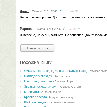
Ирина
#
+1
25 июня 2019 в 17:48
Великолепный роман. Долго не отпускал после прочтения. Н
Марина
#
-1
31 марта 2021 в 20:06
Интересно, но очень затянуто. Не зацепило, дочитывала м
Оставить отзыв
Похожие книги
Обманутые звезды (Рассказ о Юсиф-шахе)
-
Ахундов Мирз
Баллада о звездах
-
Альтов Генрих
Навстречу звездам
-
Алмазов Игорь
Звезды последний луч
-
Андреев Анатолий
К звёздам
-
Андреев Леонид
Красная звезда
-
Богданов Александр
Шайтан-звезда
-
Трускиновская Далия