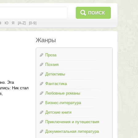
ПОИСК
Э
Ю
Я
[A-Z]
[0-9]
Жанры
Проза
Поэзия
Детективы
нз. Эта
Фантастика
шлись: Ник стал
Любовные романы
в,
Бизнес-литература
Детские книги
Приключения и путешествия
Документальная литература