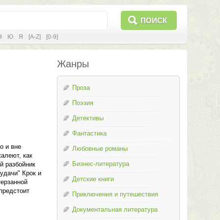
ПОИСК
Э
Ю
Я
[A-Z]
[0-9]
Жанры
Проза
Поэзия
Детективы
Фантастика
о и вне
Любовные романы
алеют, как
Бизнес-литература
й разбойник
удачи" Крок и
Детские книги
терзанной
предстоит
Приключения и путешествия
Документальная литература