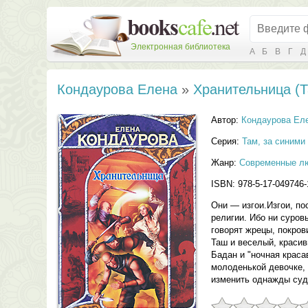
Электронная библиотека
А
Б
В
Г
Д
Кондаурова Елена
»
Хранительница (
Автор:
Кондаурова Ел
Серия:
Там, за синим
Жанр:
Современные л
ISBN: 978-5-17-049746-
Они — изгои.Изгои, по
религии. Ибо ни суров
говорят жрецы, покро
Таш и веселый, красив
Бадан и "ночная краса
молоденькой девочке,
изменить однажды суд