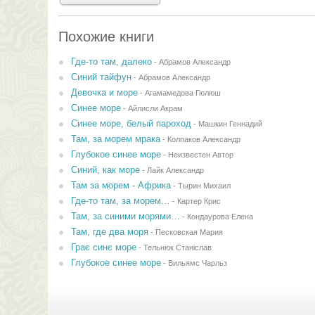
Похожие книги
Где-то там, далеко
-
Абрамов Александр
Синий тайфун
-
Абрамов Александр
Девочка и море
-
Агамамедова Гюлюш
Синее море
-
Айлисли Акрам
Синее море, белый пароход
-
Машкин Геннадий
Там, за морем мрака
-
Колпаков Александр
Глубокое синее море
-
Неизвестен Автор
Синий, как море
-
Лайк Александр
Там за морем - Африка
-
Тырин Михаил
Где-то там, за морем…
-
Картер Крис
Там, за синими морями…
-
Кондаурова Елена
Там, где два моря
-
Песковская Мария
Грає синє море
-
Тельнюк Станіслав
Глубокое синее море
-
Вильямс Чарльз