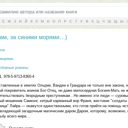
Е
Ж
З
И
Й
К
Л
М
Н
О
П
Р
С
Т
У
Ф
Х
Ц
Ч
Ш
Щ
Ы
Там, за синими морями…)
ена
и морями…
юбовные романы
1, 978-5-9713-8360-4
ставленные в землях Ольрии, Вандеи и Грандара не только вне закона, н
ый покровитель воинов Бог-Отец, ни даже милосердная Богиня-Мать не ж
вительствовать безродным преступникам…Но именно эти люди — суровы
ый мошенник Самконг, хитрый карманный вор Франя, жестокие "солдаты 
вица" Лайра — окажутся единственными, кто готов прийти на помощь ис
 владеющей загадочным магическим даром.Даром, которому, возможно, 
ьбу всего мира…